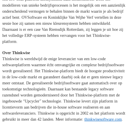
modelleren van unieke bedrijfsprocessen is het mogelijk om een aanzienlijk
onderscheidend vermogen te behalen binnen de markt waarin je als bedrijf
actief bent.
OVSoftware en Koninklijke Van Wijhe Verf vertellen in deze
sessie hoe zij samen een nieuw kleurensysteem hebben ontwikkeld.
Daarnaast is er een case Van Riemsdijk Rotterdam, zij leggen je uit hoe zij
het volledige ERP-systeem hebben vervangen voor het Thinkwise-
platform.
Over Thinkwise
Thinkwise is wereldwijd de enige leverancier van een low-code
softwareplatform waarmee écht omvangrijke en complexe bedrijfssoftware
wordt gerealiseerd. Het Thinkwise-platform biedt de hoogste productiviteit
in de low-code markt en garandeert daarbij ook dat er geen nieuwe legacy
meer ontstaat. De gerealiseerde bedrijfssoftware gaat automatisch over op
toekomstige technologieën. Daarnaast kan bestaande legacy software
razendsnel worden gemoderniseerd door het Thinkwise-platform met de
ingebouwde “Upcycler” technologie. Thinkwise levert zijn platform in
licentievorm aan bedrijven die in-house software realiseren en aan
softwareleveranciers. Thinkwise is opgericht in 2002 en het platform wordt
gebruikt in meer dan 42 landen. Meer informatie:
thinkwisesoftware.com
.