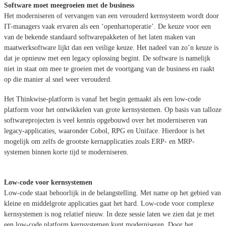
Software moet meegroeien met de business
Het moderniseren of vervangen van een verouderd kernsysteem wordt door
IT-managers vaak ervaren als een ‘openhartoperatie’. De keuze voor een
van de bekende standaard softwarepakketen of het laten maken van
maatwerksoftware lijkt dan een veilige keuze. Het nadeel van zo’n keuze is
dat je opnieuw met een legacy oplossing begint. De software is namelijk
niet in staat om mee te groeien met de voortgang van de business en raakt
op die manier al snel weer verouderd.
Het Thinkwise-platform is vanaf het begin gemaakt als een low-code
platform voor het ontwikkelen van grote kernsystemen. Op basis van talloze
softwareprojecten is veel kennis opgebouwd over het moderniseren van
legacy-applicaties, waaronder Cobol, RPG en Uniface. Hierdoor is het
mogelijk om zelfs de grootste kernapplicaties zoals ERP- en MRP-
systemen binnen korte tijd te moderniseren.
Low-code voor kernsystemen
Low-code staat behoorlijk in de belangstelling. Met name op het gebied van
kleine en middelgrote applicaties gaat het hard. Low-code voor complexe
kernsystemen is nog relatief nieuw. In deze sessie laten we zien dat je met
een low-code platform kernsystemen kunt moderniseren. Door het